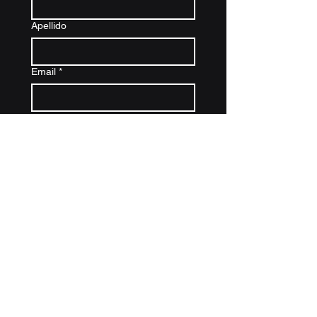
Apellido
Email
*
Teléfono
*
Escribe un mensaje
Enviar
¿Que necesita que nuestros Expertos hagan
por Usted?