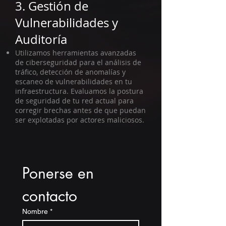
3. Gestión de
Vulnerabilidades y
Auditoría
Utilizamos herramientas avanzadas
de ciberseguridad para el análisis de
tráfico, detección de anomalías y
escaneo de vulnerabilidades en tu
infraestructura. Evaluamos la postura
de seguridad de tu red actual para
corregir brechas antes de que puedan
ser explotadas por actores maliciosos.
Ponerse en 
contacto
Nombre
*