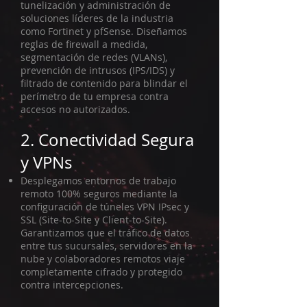
tunelización y administración de
soluciones líderes de la industria
como Fortinet y pfSense. Diseñamos
reglas de firewall a medida,
segmentación de redes (VLANs),
prevención de intrusos (IPS/IDS) y
filtrado de contenido para blindar el
perímetro de tu empresa contra
accesos no autorizados.
2. Conectividad Segura
y VPNs
Desplegamos entornos de trabajo
remoto 100% seguros mediante la
configuración de túneles VPN IPsec y
SSL (Site-to-Site y Client-to-Site).
Garantizamos que el tráfico de datos
entre tus sucursales, servidores en la
nube y colaboradores remotos viaje
completamente cifrado y protegido
contra intercepciones.